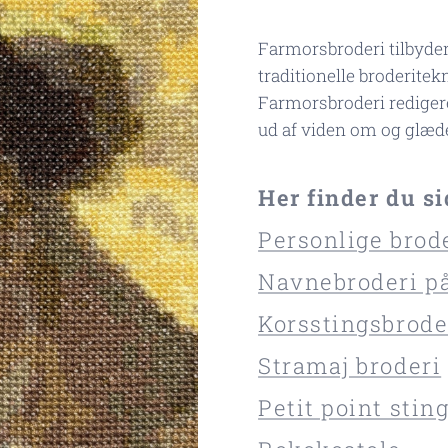
Farmorsbroderi tilbyder 
traditionelle broderitek
Farmorsbroderi redigere
ud af viden om og glæd
Her finder du s
Personlige brod
Navnebroderi på
Korsstingsbrode
Stramaj broderi
Petit point stin