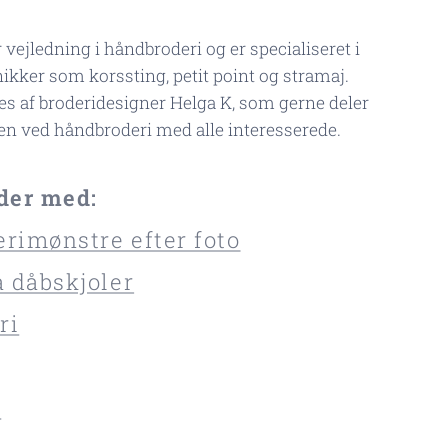
vejledning i håndbroderi og er specialiseret i
nikker som korssting, petit point og stramaj.
s af broderidesigner Helga K, som gerne deler
en ved håndbroderi med alle interesserede.
ider med:
erimønstre efter foto
 dåbskjoler
ri
g