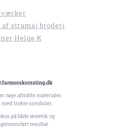
tværker
 af stramaj broderi
gner Helga K
farmorskorssting.dk
r nøje afmålte materialer,
t med trykte symboler.
fokus på både æstetik og
 gennemført resultat.