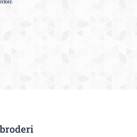
ærker.
broderi