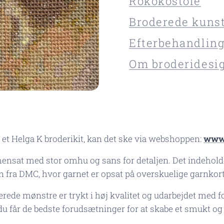
Rokokostole
Broderede kuns
Efterbehandling
Om broderidesi
 et Helga K broderikit, kan det ske via webshoppen:
www.
ensat med stor omhu og sans for detaljen. Det indeholde
n fra DMC, hvor garnet er opsat på overskuelige garnkor
rede mønstre er trykt i høj kvalitet og udarbejdet med 
du får de bedste forudsætninger for at skabe et smukt og