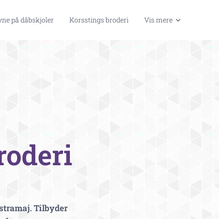
ne på dåbskjoler
Korsstings broderi
Vis mere
oderi
stramaj. Tilbyder