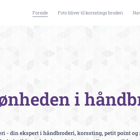
Forside
Foto bliver til korsstings broderi
Nav
kønheden i
håndbr
 - din ekspert i håndbroderi, korssting, petit point og 